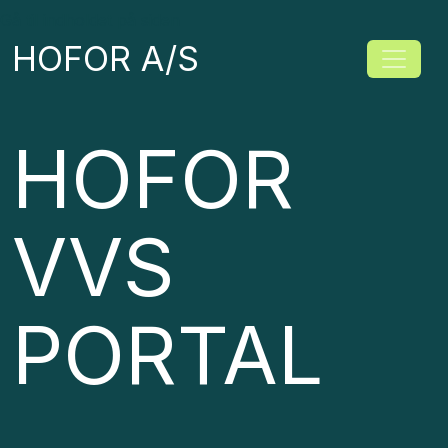
Gå til indholdet på siden
HOFOR A/S
Slå navi
HOFOR
VVS
PORTAL